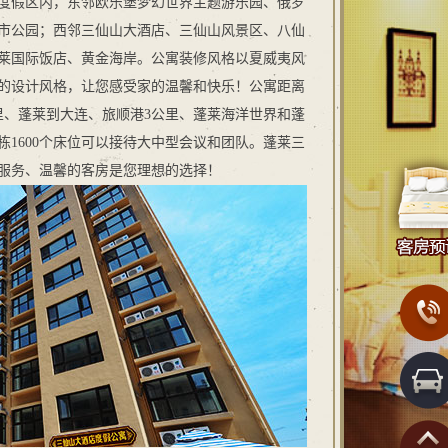
游度假区内，东邻欧乐堡梦幻世界主题游乐园、俄罗
市公园；西邻三仙山大酒店、三仙山风景区、八仙
莱国际饭店、黄金海岸。公寓装修风格以夏威夷风
的设计风格，让您感受家的温馨和快乐！公寓距离
里、蓬莱到大连、旅顺港3公里、蓬莱海洋世界和蓬
栋1600个床位可以接待大中型会议和团队。蓬莱三
服务、温馨的客房是您理想的选择！