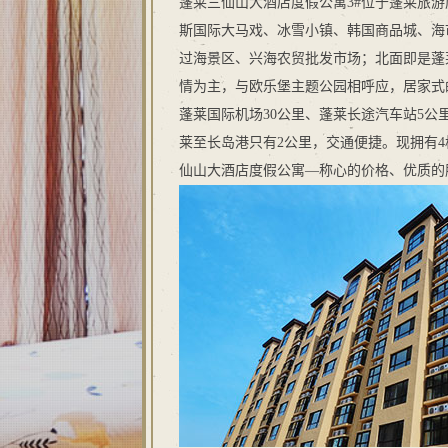
蓬莱三仙山大酒店度假公寓3#位于蓬莱旅
斯国际大马戏、冰雪小镇、韩国商品城、海
过海景区、兴海农贸批发市场；北面即是蓬
情为主，与欧乐堡主题公园相呼应，居家式
蓬莱国际机场30公里、蓬莱长途汽车站5公
莱至长岛港只有2公里，交通便捷。现拥有4
仙山大酒店度假公寓—称心的价格、优质的