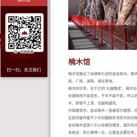
楠木馆
扫一扫，关注我们
楠木馆展出了由缅甸引进的金丝楠木。楠
南、广西、湖南、湖北等地。
楠木的珍贵，在于它的“大器晚成”。楠木
纹理顺而不易变形，千年不腐不蛀，所以
木，即使不上漆，也越用越亮。
中国建筑中，金丝楠木一直被视为理想、
在民间留传着不少木刻楹联和书房木刻对
金丝楠木是国人引以自豪的瑰宝，国外的
未绝迹，但已难得一见，比黄金还要珍贵