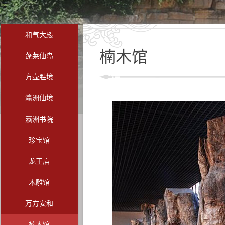
和气大殿
楠木馆
蓬莱仙岛
方壶胜境
瀛洲仙境
瀛洲书院
珍宝馆
龙王庙
木雕馆
万方安和
楠木馆