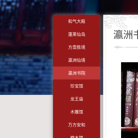
和气大殿
瀛洲
蓬莱仙岛
方壶胜境
瀛洲仙境
瀛洲书院
珍宝馆
龙王庙
木雕馆
万方安和
楠木馆